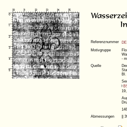
Referenznummer
DE
Motivgruppe
Flo
Wap
- m
Quelle
De
Sta
Bl.
Seu
B
19
Au
Dru
14
Abmessungen
||