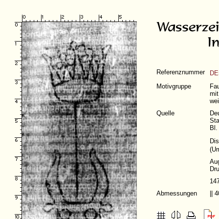
Referenznummer
DE
Motivgruppe
Fau
mit
wei
Quelle
De
Sta
Bl
Dis
(
Um
Au
Dru
14
Abmessungen
||