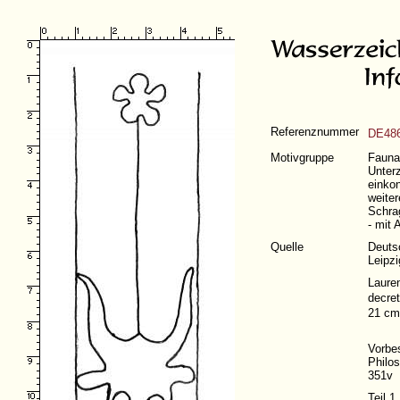
Referenznummer
DE486
Motivgruppe
Fauna 
Unter
einko
weiter
Schra
- mit 
Quelle
Deutsc
Leipzi
Lauren
decre
21 cm
Vorbes
Philos
351v
Teil 1