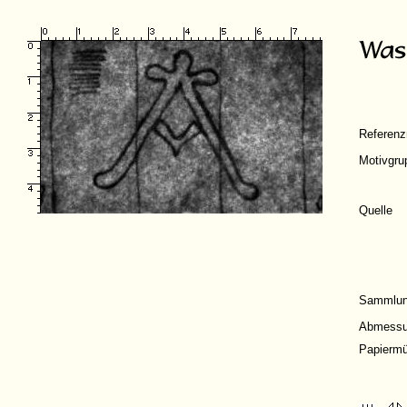
Referen
Motivgru
Quelle
Sammlu
Abmessu
Papiermü