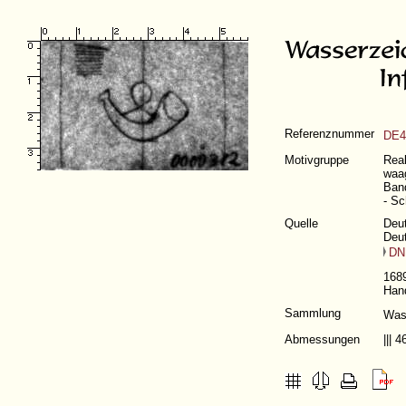
Referenznummer
DE4
Motivgruppe
Real
waag
Band
- Sc
Quelle
Deut
Deu
DN
1689
Hand
Sammlung
Was
Abmessungen
|||