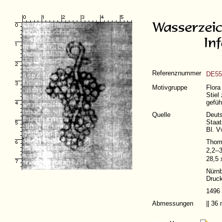
Referenznummer
DE55
Motivgruppe
Flora
Stiel
gefüh
Quelle
Deut
Staat
Bl. V
Thoma
2,2--
28,5 
Nürn
Druck
1496
Abmessungen
|| 3