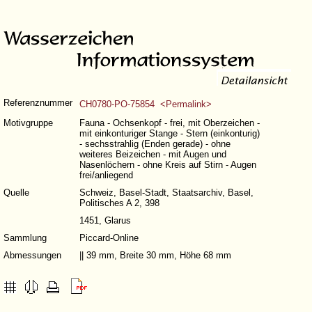
Referenznummer
CH0780-PO-75854 <Permalink>
Motivgruppe
Fauna - Ochsenkopf - frei, mit Oberzeichen -
mit einkonturiger Stange - Stern (einkonturig)
- sechsstrahlig (Enden gerade) - ohne
weiteres Beizeichen - mit Augen und
Nasenlöchern - ohne Kreis auf Stirn - Augen
frei/anliegend
Quelle
Schweiz, Basel-Stadt, Staatsarchiv, Basel,
Politisches A 2, 398
1451, Glarus
Sammlung
Piccard-Online
Abmessungen
|| 39 mm, Breite 30 mm, Höhe 68 mm