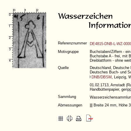
Referenznummer
DE4815-DNB-L-WZ-000
Motivgruppe
Buchstaben/Ziffern - ei
Buchstabe A - frei, mit 
Dreiblattform - ohne wei
Quelle
Deutschland, Deutsche N
Deutsches Buch- und S
DNB/DBSM
, Leipzig, 
01.02.1713, Arnstadt (Ra
Handbüttenpapier, gerip
Sammlung
Wasserzeichensammlu
Abmessungen
||| Breite 24 mm, Höhe