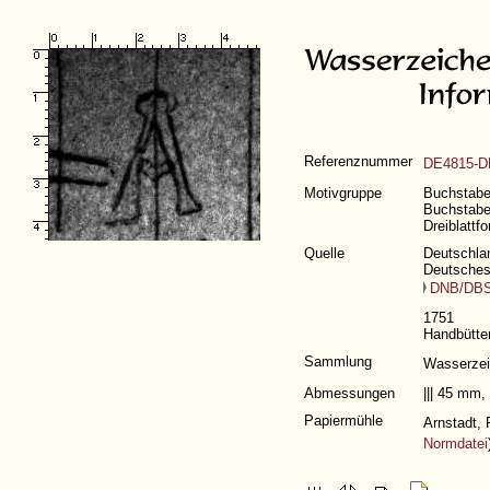
Referenznummer
DE4815-D
Motivgruppe
Buchstaben
Buchstabe 
Dreiblattf
Quelle
Deutschlan
Deutsches
DNB/DB
1751
Handbütten
Sammlung
Wasserze
Abmessungen
||| 45 mm
Papiermühle
Arnstadt, 
Normdatei