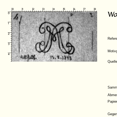
Refer
Motiv
Quell
Samm
Abme
Papie
Gege