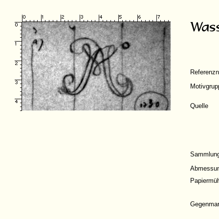
Referenz
Motivgrup
Quelle
Sammlun
Abmessu
Papiermüh
Gegenmar