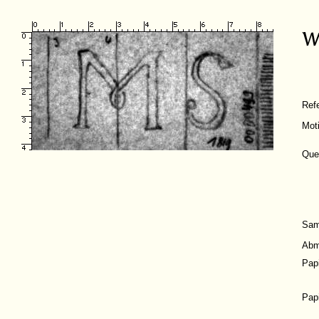
Ref
Mot
Que
Sam
Abm
Pap
Pap