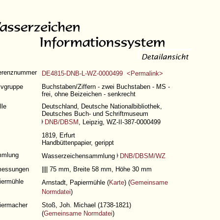
erenznummer
DE4815-DNB-L-WZ-0000499 <Permalink>
ivgruppe
Buchstaben/Ziffern - zwei Buchstaben - MS -
frei, ohne Beizeichen - senkrecht
lle
Deutschland, Deutsche Nationalbibliothek,
Deutsches Buch- und Schriftmuseum
DNB/DBSM
, Leipzig, WZ-II-387-0000499
1819, Erfurt
Handbüttenpapier, gerippt
mlung
Wasserzeichensammlung
DNB/DBSM/WZ
essungen
|||| 75 mm, Breite 58 mm, Höhe 30 mm
iermühle
Arnstadt, Papiermühle (
Karte
) (
Gemeinsame
Normdatei
)
iermacher
Stoß, Joh. Michael (1738-1821)
(
Gemeinsame Normdatei
)