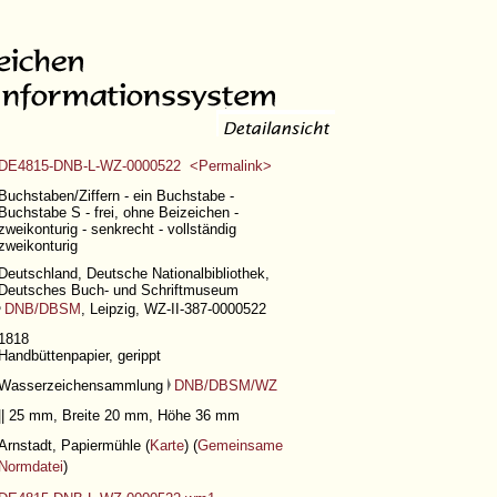
DE4815-DNB-L-WZ-0000522 <Permalink>
Buchstaben/Ziffern - ein Buchstabe -
Buchstabe S - frei, ohne Beizeichen -
zweikonturig - senkrecht - vollständig
zweikonturig
Deutschland, Deutsche Nationalbibliothek,
Deutsches Buch- und Schriftmuseum
DNB/DBSM
, Leipzig, WZ-II-387-0000522
1818
Handbüttenpapier, gerippt
Wasserzeichensammlung
DNB/DBSM/WZ
|| 25 mm, Breite 20 mm, Höhe 36 mm
Arnstadt, Papiermühle (
Karte
) (
Gemeinsame
Normdatei
)