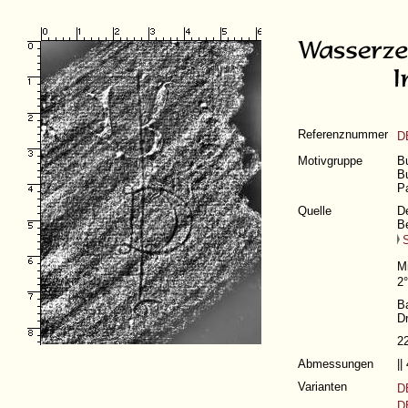
Referenznummer
D
Motivgruppe
Bu
Bu
Pa
Quelle
De
Be
S
M
2°
B
D
2
Abmessungen
|
Varianten
D
D