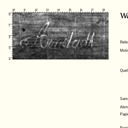
Ref
Moti
Quel
Sam
Abm
Papi
Papi