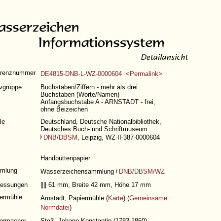
erenznummer
DE4815-DNB-L-WZ-0000604 <Permalink>
vgruppe
Buchstaben/Ziffern - mehr als drei
Buchstaben (Worte/Namen) -
Anfangsbuchstabe A - ARNSTADT - frei,
ohne Beizeichen
le
Deutschland, Deutsche Nationalbibliothek,
Deutsches Buch- und Schriftmuseum
DNB/DBSM
, Leipzig, WZ-II-387-0000604
Handbüttenpapier
mlung
Wasserzeichensammlung
DNB/DBSM/WZ
essungen
|||| 61 mm, Breite 42 mm, Höhe 17 mm
ermühle
Arnstadt, Papiermühle (
Karte
) (
Gemeinsame
Normdatei
)
ermacher
Stoß, Johann Konstantin (1783-1860)