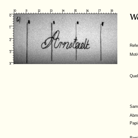
Ref
Moti
Quel
Sam
Abm
Papi
Papi