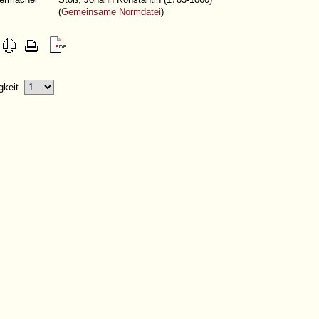
(
Gemeinsame Normdatei
)
igkeit