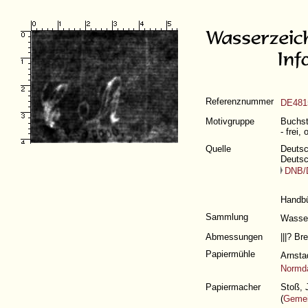
Referenznummer
DE481
Motivgruppe
Buchst
- frei,
Quelle
Deutsc
Deutsc
DNB
Handbü
Sammlung
Wasse
Abmessungen
|||?
Bre
Papiermühle
Arnsta
Normda
Papiermacher
Stoß, 
(
Gemei