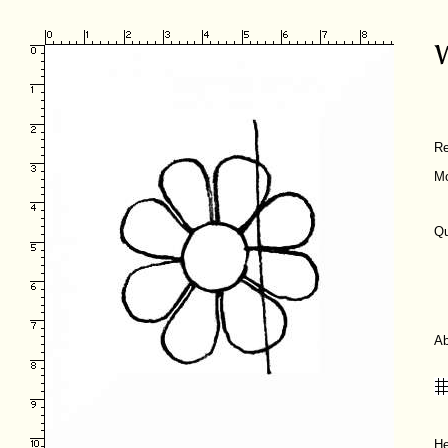
R
Mo
Qu
A
He