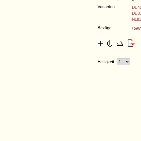
Varianten
DE45
DE81
NL83
Bezüge
GW
Helligkeit