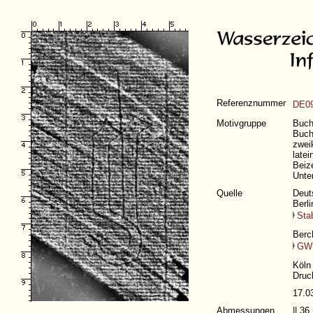
Referenznummer
DE09
Motivgruppe
Buch
Buchs
zweik
late
Beiz
Unte
Quelle
Deuts
Berli
Stab
Berch
GW
Köln
Druc
17.0
Abmessungen
|| 3