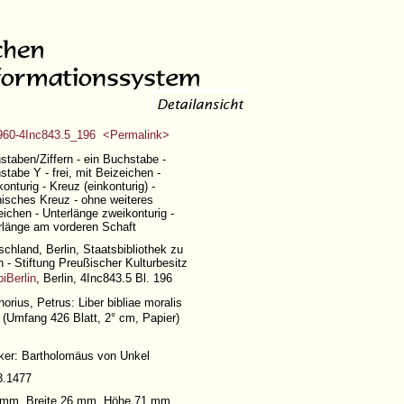
60-4Inc843.5_196 <Permalink>
staben/Ziffern - ein Buchstabe -
tabe Y - frei, mit Beizeichen -
onturig - Kreuz (einkonturig) -
inisches Kreuz - ohne weiteres
eichen - Unterlänge zweikonturig -
rlänge am vorderen Schaft
chland, Berlin, Staatsbibliothek zu
n - Stiftung Preußischer Kulturbesitz
iBerlin
, Berlin, 4Inc843.5 Bl. 196
orius, Petrus: Liber bibliae moralis
(
Umfang 426 Blatt
, 2° cm, Papier)
ker: Bartholomäus von Unkel
3.1477
6 mm, Breite 26 mm, Höhe 71 mm