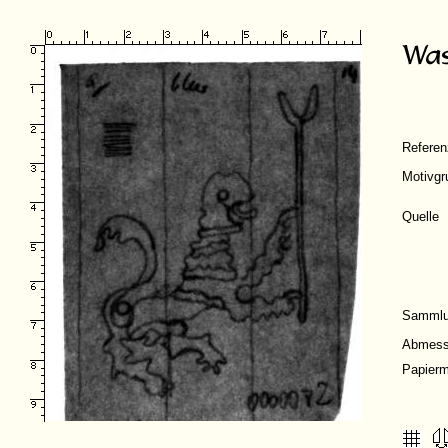
Refere
Motivgr
Quelle
Samml
Abmess
Papierm