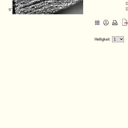
D
D
Helligkeit