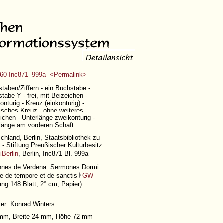
60-Inc871_999a <Permalink>
taben/Ziffern - ein Buchstabe -
tabe Y - frei, mit Beizeichen -
onturig - Kreuz (einkonturig) -
nisches Kreuz - ohne weiteres
ichen - Unterlänge zweikonturig -
länge am vorderen Schaft
chland, Berlin, Staatsbibliothek zu
n - Stiftung Preußischer Kulturbesitz
iBerlin
, Berlin, Inc871 Bl. 999a
nnes de Verdena: Sermones Dormi
e de tempore et de sanctis
GW
ng 148 Blatt
, 2° cm, Papier)
er: Konrad Winters
1 mm, Breite 24 mm, Höhe 72 mm