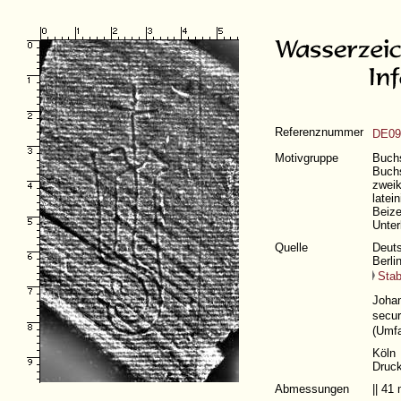
Referenznummer
DE09
Motivgruppe
Buchs
Buchs
zweik
latei
Beize
Unter
Quelle
Deuts
Berli
Stab
Joha
secur
(
Umfa
Köln
Druck
Abmessungen
|| 4