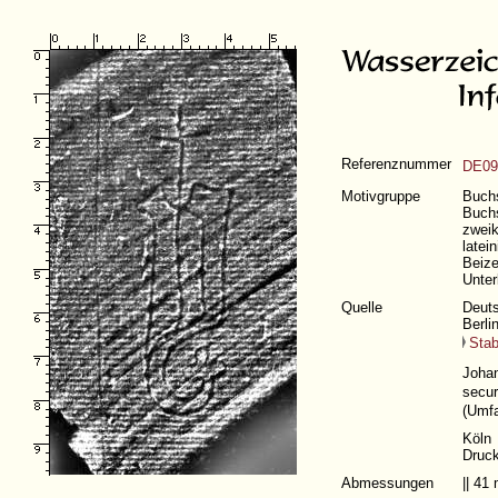
Referenznummer
DE09
Motivgruppe
Buchs
Buchs
zweik
latei
Beize
Unter
Quelle
Deuts
Berli
Stab
Joha
secur
(
Umfa
Köln
Druck
Abmessungen
|| 4