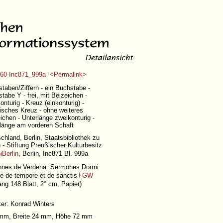
60-Inc871_999a <Permalink>
taben/Ziffern - ein Buchstabe -
tabe Y - frei, mit Beizeichen -
onturig - Kreuz (einkonturig) -
nisches Kreuz - ohne weiteres
ichen - Unterlänge zweikonturig -
länge am vorderen Schaft
chland, Berlin, Staatsbibliothek zu
n - Stiftung Preußischer Kulturbesitz
iBerlin
, Berlin, Inc871 Bl. 999a
nnes de Verdena: Sermones Dormi
e de tempore et de sanctis
GW
ng 148 Blatt
, 2° cm, Papier)
er: Konrad Winters
1 mm, Breite 24 mm, Höhe 72 mm