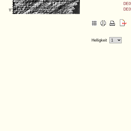
DE09
DE09
Helligkeit