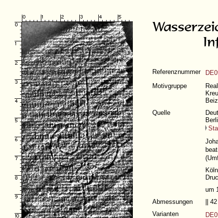
Referenznummer
DE0
Motivgruppe
Real
Kreu
Beiz
Quelle
Deut
Berl
Sta
Joha
beat
(
Umf
Köln
Druc
um 
Abmessungen
|| 4
Varianten
DE09