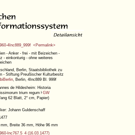
960-4Inc889_999f <Permalink>
ien - Anker - frei - mit Beizeichen -
z - einkonturig - ohne weiteres
eichen
schland, Berlin, Staatsbibliothek zu
in - Stiftung Preußischer Kulturbesitz
biBerlin
, Berlin, 4Inc889 Bl. 999f
nnes de Hildesheim: Historia
issimorum trium regum
GW
ang 62 Blatt
, 2° cm, Papier)
ker: Johann Guldenschaff
1477
2 mm, Breite 36 mm, Höhe 96 mm
60-Inc767.5_4 (16.03.1477)