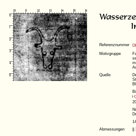
Referenznummer
D
Motivgruppe
Fa
se
m
Au
Quelle
D
St
Bl
B
2
N
Dr
1
Abmessungen
|