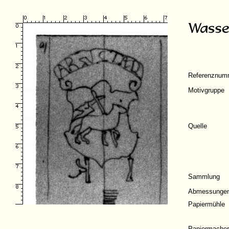
Referenznum
Motivgruppe
Quelle
Sammlung
Abmessunge
Papiermühle
Papiermacher