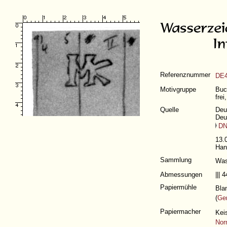
Referenznummer
DE4
Motivgruppe
Buc
fre
Quelle
Deu
Deu
D
13.
Han
Sammlung
Was
Abmessungen
|||
Papiermühle
Bla
(
Ge
Papiermacher
Kei
Nor