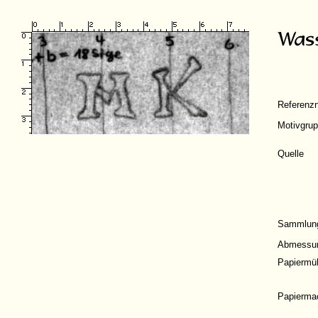
Referenz
Motivgru
Quelle
Sammlun
Abmessu
Papiermü
Papierma