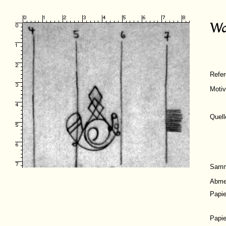
Refe
Moti
Quell
Samm
Abme
Papi
Papi