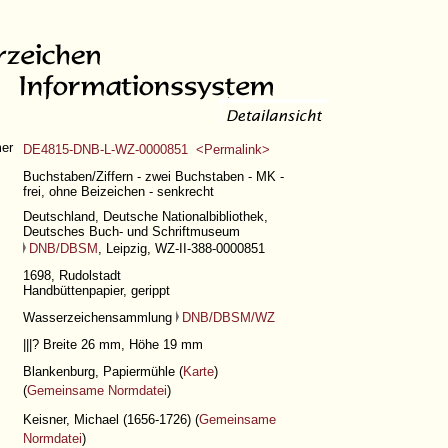
er
DE4815-DNB-L-WZ-0000851 <Permalink>
Buchstaben/Ziffern - zwei Buchstaben - MK -
frei, ohne Beizeichen - senkrecht
Deutschland, Deutsche Nationalbibliothek,
Deutsches Buch- und Schriftmuseum
DNB/DBSM
, Leipzig, WZ-II-388-0000851
1698, Rudolstadt
Handbüttenpapier, gerippt
Wasserzeichensammlung
DNB/DBSM/WZ
|||?
Breite 26 mm, Höhe 19 mm
Blankenburg, Papiermühle (
Karte
)
(
Gemeinsame Normdatei
)
Keisner, Michael (1656-1726) (
Gemeinsame
Normdatei
)