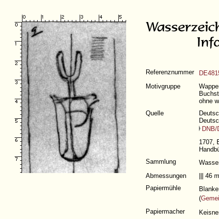
Referenznummer
DE481
Motivgruppe
Wappen
Buchsta
ohne w
Quelle
Deutsc
Deutsc
DNB/
1707, E
Handbü
Sammlung
Wasse
Abmessungen
||| 46
Papiermühle
Blanke
(
Gemei
Papiermacher
Keisne