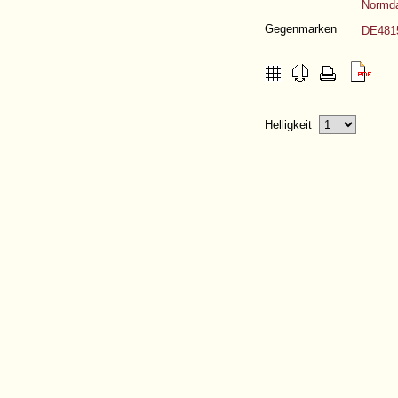
Normda
Gegenmarken
DE481
Helligkeit