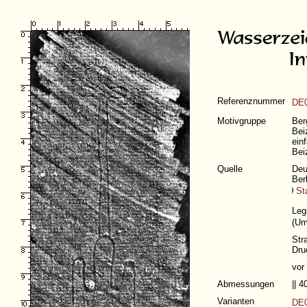
Referenznummer
DE0
Motivgruppe
Ber
Bei
ein
Bei
Quelle
Deu
Ber
St
Leg
(
Um
Str
Dru
vor
Abmessungen
|| 
Varianten
DE0