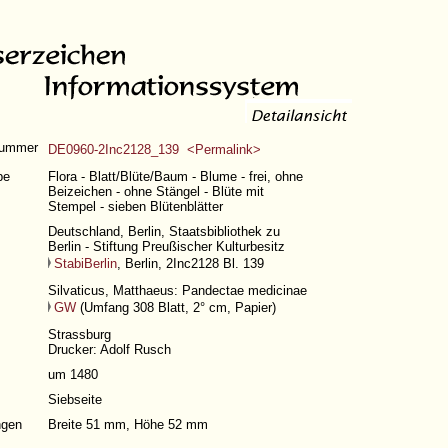
nummer
DE0960-2Inc2128_139 <Permalink>
pe
Flora - Blatt/Blüte/Baum - Blume - frei, ohne
Beizeichen - ohne Stängel - Blüte mit
Stempel - sieben Blütenblätter
Deutschland, Berlin, Staatsbibliothek zu
Berlin - Stiftung Preußischer Kulturbesitz
StabiBerlin
, Berlin, 2Inc2128 Bl. 139
Silvaticus, Matthaeus: Pandectae medicinae
GW
(
Umfang 308 Blatt
, 2° cm, Papier)
Strassburg
Drucker: Adolf Rusch
um 1480
Siebseite
gen
Breite 51 mm, Höhe 52 mm