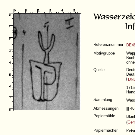
Referenznummer
DE48
Motivgruppe
Wapp
Buch
ohne
Quelle
Deut
Deut
DN
1715
Hand
Sammlung
Was
Abmessungen
||| 
Papiermühle
Blan
(
Gem
Papiermacher
Keis