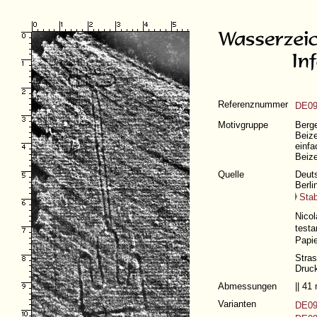
Referenznummer
DE09
Motivgruppe
Berge
Beize
einfa
Beize
Quelle
Deuts
Berli
Stab
Nicol
test
Papie
Stra
Druck
Abmessungen
|| 4
Varianten
DE09