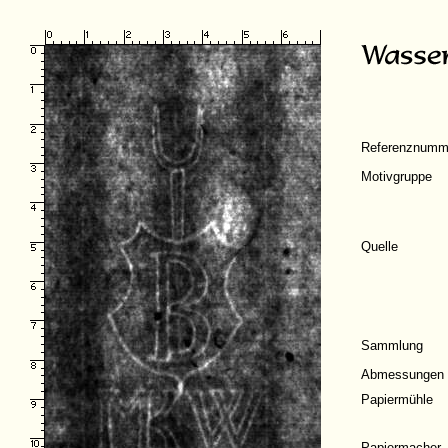
Referenznumm
Motivgruppe
Quelle
Sammlung
Abmessungen
Papiermühle
Papiermacher