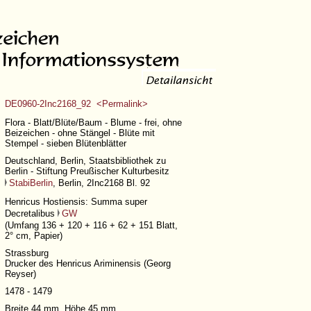
DE0960-2Inc2168_92 <Permalink>
Flora - Blatt/Blüte/Baum - Blume - frei, ohne
Beizeichen - ohne Stängel - Blüte mit
Stempel - sieben Blütenblätter
Deutschland, Berlin, Staatsbibliothek zu
Berlin - Stiftung Preußischer Kulturbesitz
StabiBerlin
, Berlin, 2Inc2168 Bl. 92
Henricus Hostiensis: Summa super
Decretalibus
GW
(
Umfang 136 + 120 + 116 + 62 + 151 Blatt
,
2° cm, Papier)
Strassburg
Drucker des Henricus Ariminensis (Georg
Reyser)
1478 - 1479
Breite 44 mm, Höhe 45 mm