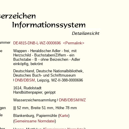
nummer
DE4815-DNB-L-WZ-0000696 <Permalink>
pe
Wappen - Heraldischer Adler - frei, mit
Herzschild - Buchstaben/Ziffern - ein
Buchstabe - B - ohne Beizeichen - Adler
einköpfig, bekrönt
Deutschland, Deutsche Nationalbibliothek,
Deutsches Buch- und Schriftmuseum
DNB/DBSM
, Leipzig, WZ-II-388-0000696
1614, Rudolstadt
Handbüttenpapier, gerippt
Wasserzeichensammlung
DNB/DBSM/WZ
gen
||| 52 mm, Breite 51 mm, Höhe 78 mm
le
Blankenburg, Papiermühle (
Karte
)
(
Gemeinsame Normdatei
)
her