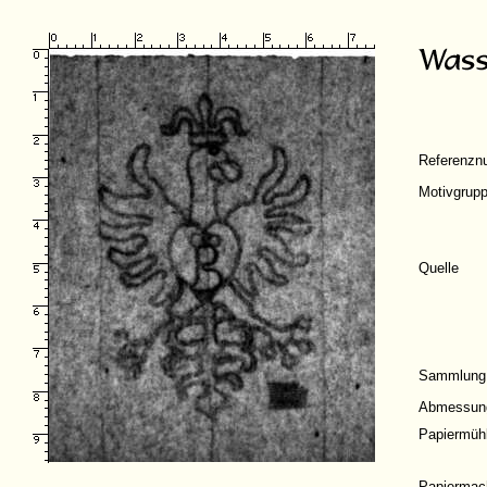
Referenz
Motivgrup
Quelle
Sammlung
Abmessun
Papiermüh
Papiermac