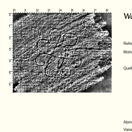
Refe
Moti
Quel
Abm
Vari