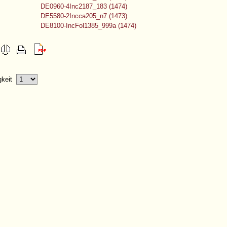
DE0960-4Inc2187_183 (1474)
DE5580-2Incca205_n7 (1473)
DE8100-IncFol1385_999a (1474)
igkeit