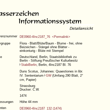
renznummer
DE0960-4Inc2187_76 <Permalink>
vgruppe
Flora - Blatt/Blüte/Baum - Blume - frei, ohne
Beizeichen - Stängel ohne Blätter -
einkonturig - Blüte mit Stempel
le
Deutschland, Berlin, Staatsbibliothek zu
Berlin - Stiftung Preußischer Kulturbesitz
StabiBerlin
, Berlin, 4Inc2187 Bl. 76
Duns Scotus, Johannes: Quaestiones in libr.
IV. Sententarium
GW
(
Umfang 290 Blatt
, 2°
cm, Papier)
Strassburg
Drucker: C.W.
1474
essungen
Höhe 44 mm
anten
DE0960-4Inc2187_132 (1474)