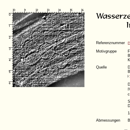
Referenznummer
D
Motivgruppe
F
B
K
Quelle
D
B
D
I
c
S
D
1
Abmessungen
B