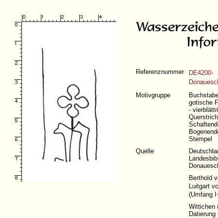
Referenznummer
DE4200-
Donauesc
Motivgruppe
Buchstaben
gotische F
- vierblät
Querstrich
Schaftend
Bogenende
Stempel
Quelle
Deutschla
Landesbibl
Donauesch
Berthold 
Luitgart v
(
Umfang I
Wittichen 
Datierung