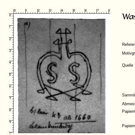
Refere
Motivg
Quelle
Samml
Abmes
Papier
Papier