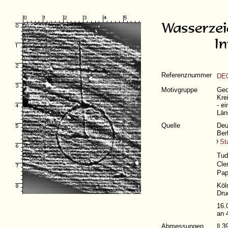
Referenznummer
DE0
Motivgruppe
Geo
Kre
- e
Län
Quelle
Deu
Ber
St
Tud
Cle
Pap
Köl
Dru
16.
an 
Abmessungen
|| 