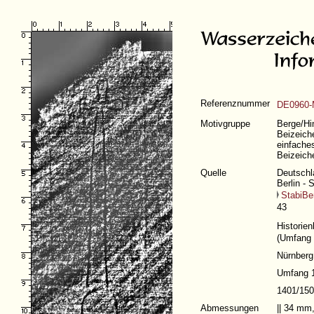
Referenznummer
DE0960-
Motivgruppe
Berge/Him
Beizeich
einfaches
Beizeich
Quelle
Deutschla
Berlin - 
StabiBer
43
Historien
(
Umfang 
Nürnberg
Umfang 1
1401/15
Abmessungen
|| 34 mm