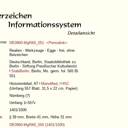
mmer
DE0960-Mgf565_551 <Permalink>
Realien - Werkzeuge - Egge - frei, ohne
Beizeichen
Deutschland, Berlin, Staatsbibliothek zu
Berlin - Stiftung Preußischer Kulturbesitz
StabiBerlin
, Berlin, Ms. germ. fol. 565 Bl.
551
Historienbibel, AT
ManuMed
,
HSC
(
Umfang 557 Blatt
, 31,5 x 22 cm, Papier)
Nürnberg (?)
Umfang 1r-557v
1401/1500
n
|| 39 mm, Breite 41 mm, Höhe 31 mm
DE0960-Mgf565_550 (1401/1500)