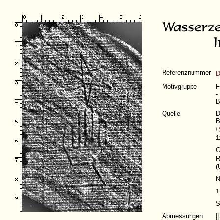
Referenznummer
D
Motivgruppe
F
-
B
Quelle
D
B
1
C
R
(
N
1
S
Abmessungen
|