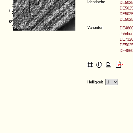
Identische
DE5025-
DE5025-
DE5025-
DE5025-
Varianten
DE4860-
Jahrhun
DE7320
DE5025-
DE4860
Helligkeit