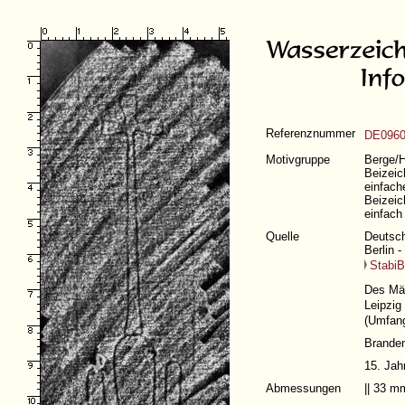
Referenznummer
DE0960
Motivgruppe
Berge/H
Beizeic
einfach
Beizeic
einfach
Quelle
Deutsch
Berlin 
StabiB
Des Mär
Leipzig
(
Umfang
Branden
15. Jah
Abmessungen
|| 33 m