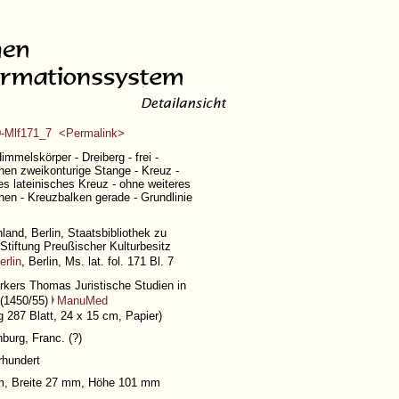
-Mlf171_7 <Permalink>
immelskörper - Dreiberg - frei -
hen zweikonturige Stange - Kreuz -
es lateinisches Kreuz - ohne weiteres
hen - Kreuzbalken gerade - Grundlinie
land, Berlin, Staatsbibliothek zu
- Stiftung Preußischer Kulturbesitz
erlin
, Berlin, Ms. lat. fol. 171 Bl. 7
kers Thomas Juristische Studien in
 (1450/55)
ManuMed
 287 Blatt
, 24 x 15 cm, Papier)
burg, Franc. (?)
rhundert
m, Breite 27 mm, Höhe 101 mm