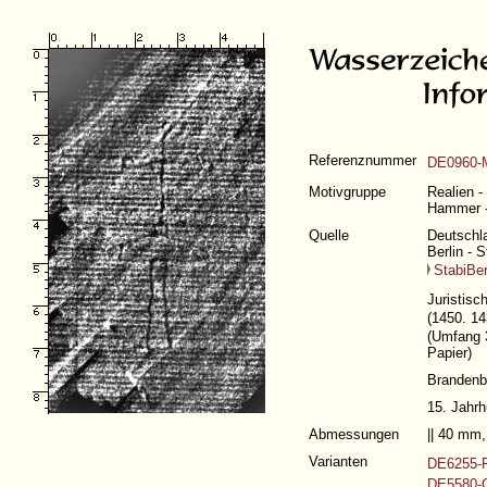
Referenznummer
DE0960-M
Motivgruppe
Realien -
Hammer -
Quelle
Deutschla
Berlin - 
StabiBer
Juristisc
(1450. 1
(
Umfang 3
Papier)
Brandenb
15. Jahrh
Abmessungen
|| 40 mm
Varianten
DE6255-P
DE5580-C