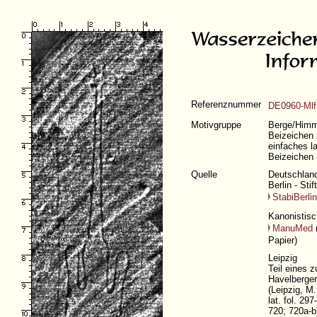
Referenznummer
DE0960-Mlf
Motivgruppe
Berge/Himmel
Beizeichen 
einfaches l
Beizeichen 
Quelle
Deutschland
Berlin - Sti
StabiBerlin
Kanonistisc
ManuMed
Papier)
Leipzig
Teil eines
Havelberge
(Leipzig, M.
lat. fol. 29
720; 720a-b