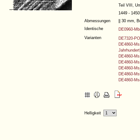
Teil VIII,
Um
1449 - 1450
Abmessungen
|| 30 mm, 
Identische
DE0960-Mbo
Varianten
DE7320-PO-
DE4860-Ms11
Jahrhundert
DE4860-Ms
DE4860-Ms1
DE4860-Ms_
DE4860-Ms9
DE4860-Ms82
Helligkeit