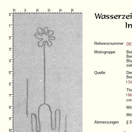
Referenznummer
DE
Motivgruppe
Ber
Bei
Blu
sie
Quelle
Deu
Ber
St
Th
M
cm,
Mit
Mit
Abmessungen
||